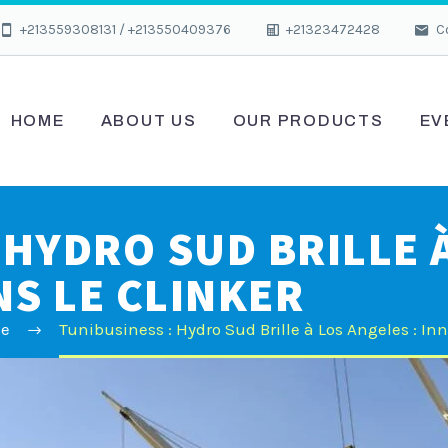
+213559308131 / +213550409376
+21323472428
C
HOME
ABOUT US
OUR PRODUCTS
EV
 HYDRO SUD BRILLE À
S LE CLINKER
le
Tunibusiness : Hydro Sud Brille à Los Angeles : In