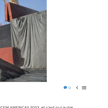


0
RCEM AMERICAS 2023, et c’est nul autre