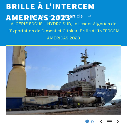
BRILLE À L’INTERCEM
AMERICAS 2023
Home
Press article
ALGERIE FOCUS – HYDRO SUD, le Leader Algérien de
l’Exportation de Ciment et Clinker, Brille à l’INTERCEM
AMERICAS 2023



0